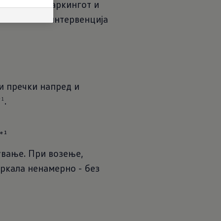
ав агол на паркингот и
автоматска интервенција
и пречки напред и
.
 1
е 1
ување. При возење,
тркала ненамерно - без