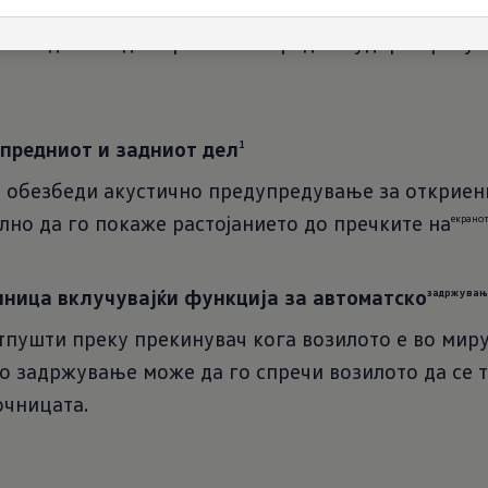
аркинг место, го следи патот кој се движи под пр
или идеално да спречи непосредни судири преку 
предниот и задниот дел
1
 обезбеди акустично предупредување за откриен
елно да го покаже растојанието до пречките на
екранот
чница вклучувајќи функција за автоматско
задржувањ
тпушти преку прекинувач кога возилото е во мир
о задржување може да го спречи возилото да се 
очницата.