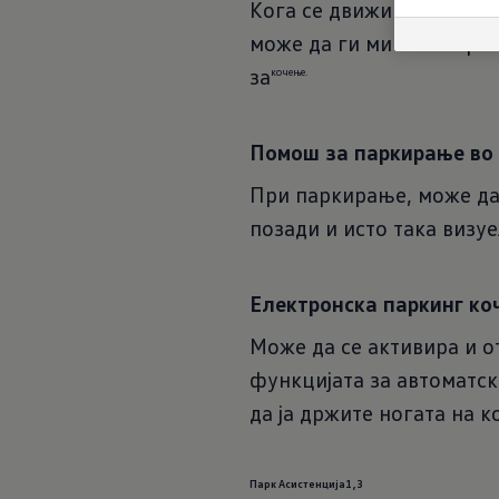
Кога се движи назад од п
може да ги минимизира 
за
кочење.
Помош за паркирање во 
При паркирање, може да
позади и исто така визу
Електронска паркинг ко
Може да се активира и о
функцијата за автоматск
да ја држите ногата на к
Парк Асистенција1,3