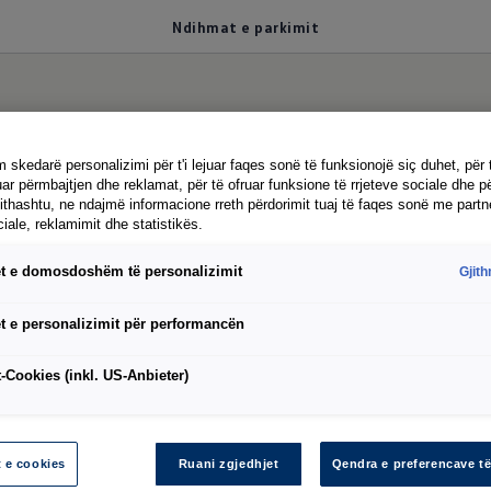
Ndihmat e parkimit
то паркирање
е лесн
 skedarë personalizimi për t'i lejuar faqes sonë të funksionojë siç duhet, për 
ar përmbajtjen dhe reklamat, për të ofruar funksione të rrjeteve sociale dhe pë
jithashtu, ne ndajmë informacione rreth përdorimit tuaj të faqes sonë me partn
ciale, reklamimit dhe statistikës.
t e domosdoshëm të personalizimit
Gjit
њето е само формалност со Мултиван. Поглед од 
управување или автоматско кочење: Модерните по
t e personalizimit për performancën
збедни, тие исто така ги прават дури и комплици
-Cookies (inkl. US-Anbieter)
ообраќај назад1,2
t e cookies
Ruani zgjedhjet
Qendra e preferencave të