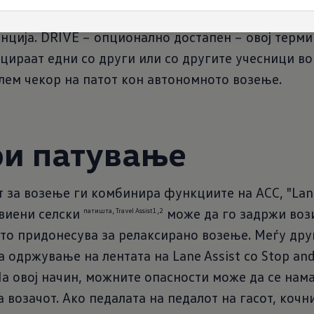
ните системи за помош на возачот од последната
ција. DRIVE – опционално достапен – овој терми
цираат едни со други или со другите учесници во 
лем чекор на патот кон автономното возење.
и патување
за возење ги комбинира функциите на ACC, "Lane As
звиени селски
може да го задржи вози
патишта, Travel Assist1,2
што придонесува за релаксирано возење. Меѓу друг
 одржување на лентата на Lane Assist со Stop an
 На овој начин, можните опасности може да се нама
 возачот. Ако педалата на педалот на гасот, кочн