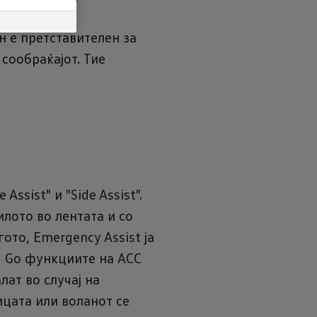
 генерација
.
1
н е претставителен за
сообраќајот. Тие
sist" и "Side Assist".
лото во лентата и со
ото, Emergency Assist ја
d Go функциите на ACC
лат во случај на
ицата или воланот се