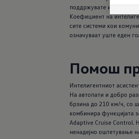
поддржувате интелигент
Коефициент на интелиген
сите системи кои комуни
означуваат уште еден го
Помош пр
Интелигентниот асистент 
На автопати и добро ра
брзина до 210 км/ч, со 
комбинира функцијата за
Adaptive Cruise Control.
ненадејно оштетување на