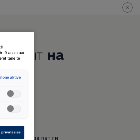
систент
на
të
r të analizuar
erët tanë të
hmonë aktive
а.
 privatësisë
аде што за прв пат ги