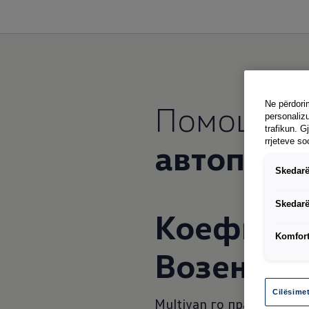
Помош за 
Ne përdorim
personalizu
trafikun. G
rrjeteve so
автопато
Skedarë
Skedarë
Коефицие
Komfort
Возење
Cilësime
Multivan го прави живото