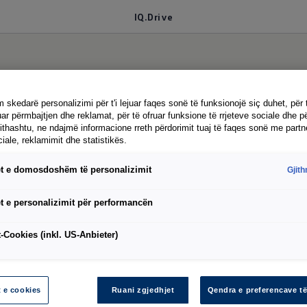
IQ.Drive
патување: Вашиот а
 skedarë personalizimi për t'i lejuar faqes sonë të funksionojë siç duhet, për 
ar përmbajtjen dhe reklamat, për të ofruar funksione të rrjeteve sociale dhe pë
jithashtu, ne ndajmë informacione rreth përdorimit tuaj të faqes sonë me partn
ciale, reklamimit dhe statistikës.
т
t e domosdoshëm të personalizimit
Gjit
t e personalizimit për performancën
нт на интелигенциј
-Cookies (inkl. US-Anbieter)
t e cookies
Ruani zgjedhjet
Qendra e preferencave të
т уште полесен - особено на пат. Ова е местото к