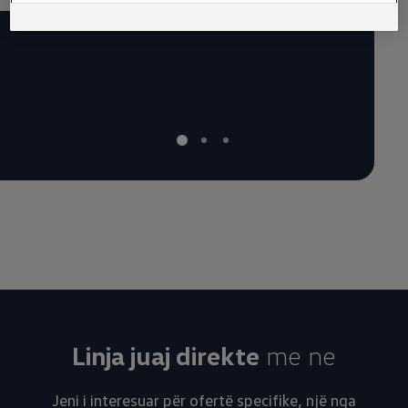
përgji
vështir
Linja juaj direkte
me ne
Jeni i interesuar për ofertë specifike, një nga