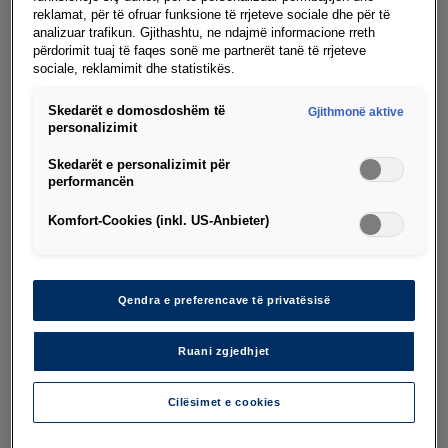
Servis
reklamat, për të ofruar funksione të rrjeteve sociale dhe për të
analizuar trafikun. Gjithashtu, ne ndajmë informacione rreth
përdorimit tuaj të faqes sonë me partnerët tanë të rrjeteve
Më shumë
sociale, reklamimit dhe statistikës.
Skedarët e domosdoshëm të
Gjithmonë aktive
personalizimit
Skedarët e personalizimit për
Momente të veçanta me
performancën
modelet tona
Komfort-Cookies (inkl. US-Anbieter)
Transporter
Craf
Qendra e preferencave të privatësisë
Mirë se vini në të ardhmen e automjeteve
Nëse k
komerciale: Transporter-i i ri vendos
ngarkes
Ruani zgjedhjet
standarde dhe hap mundësi krejtësisht të
në ven
reja për ju.
zgjidhj
Cilësimet e cookies
veçant
më shumë