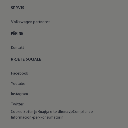
SERVIS
Volkswagen partneret
PËR NE
Kontakt
RRJETE SOCIALE
Facebook
Youtube
Instagram
Twitter
Cookie Settings
Ruajtja e të dhënave
Compliance
Informacion-per-konsumatorin