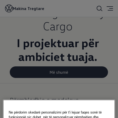
Volkswagen Caddy
Makina Tregtare
Cargo
I projektuar për
ambiciet tuaja.
Më shumë
Përmbledhje e modeleve
Më shumë
Ne përdorim skedarë personalizimi për t'i lejuar faqes sonë të
funksionojë siç duhet, për të personalizuar përmbajtjen dhe