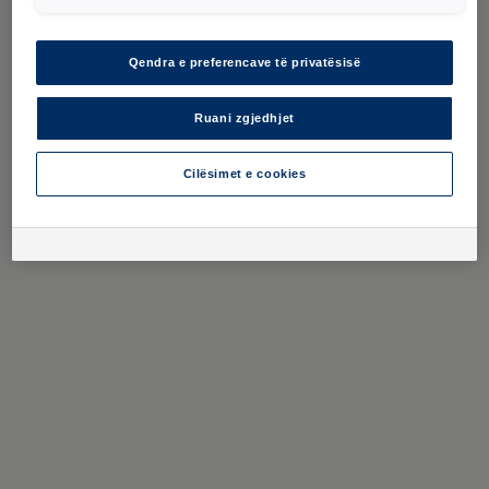
Qendra e preferencave të privatësisë
Caddy 5
:
Konsumi i energjisë: 0 kWh/100 km.
Emetimet e CO₂: 0 g/km.
Ruani zgjedhjet
Imazhi i simbolit. 08/2026.
Cilësimet e cookies