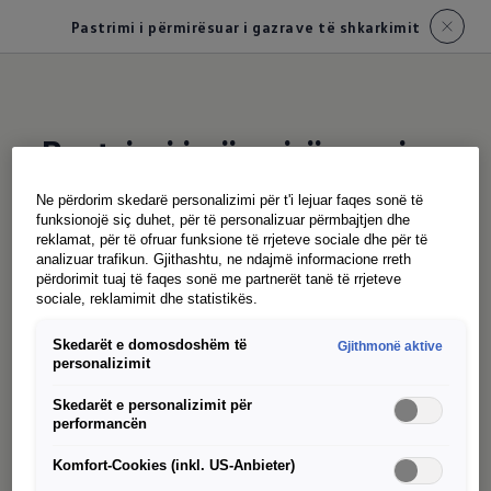
Pastrimi i përmirësuar i gazrave të shkarkimit
Pastrimi i përmirësuar i
gazrave të shkarkimit
Ne përdorim skedarë personalizimi për t'i lejuar faqes sonë të
funksionojë siç duhet, për të personalizuar përmbajtjen dhe
reklamat, për të ofruar funksione të rrjeteve sociale dhe për të
analizuar trafikun. Gjithashtu, ne ndajmë informacione rreth
Dozimi i dyfishtë redukton ndjeshëm emetimet e
përdorimit tuaj të faqes sonë me partnerët tanë të rrjeteve
NOx të motorëve TDI në krahasim me modelin e
sociale, reklamimit dhe statistikës.
mëparshëm. Kjo arrihet me injeksion të dyfishtë
Skedarët e domosdoshëm të
Gjithmonë aktive
drejtues të AdBlue© lart nga dy katalizatorët
personalizimit
SCR të rregulluar në seri. Një katalizator i
Skedarët e personalizimit për
veçantë pengesë pas sistemit SCR gjithashtu
performancën
parandalon rrëshqitjen e amoniakut të tepërt.
Komfort-Cookies (inkl. US-Anbieter)