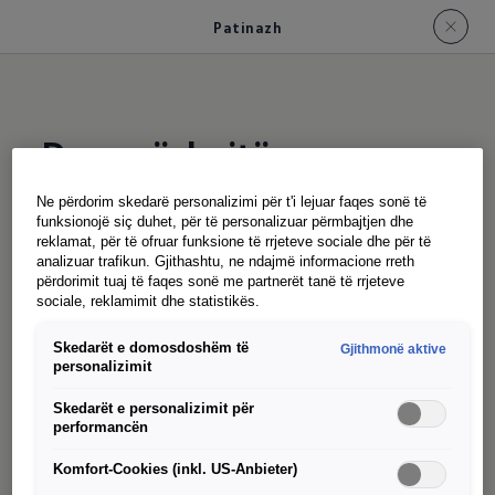
Patinazh
Dera rrëshqitëse
Ne përdorim skedarë personalizimi për t'i lejuar faqes sonë të
funksionojë siç duhet, për të personalizuar përmbajtjen dhe
Dera rrëshqitëse Maxi ekstra e gjerë dhe ndihma
reklamat, për të ofruar funksione të rrjeteve sociale dhe për të
opsionale elektrike e mbylljes së derës së
analizuar trafikun. Gjithashtu, ne ndajmë informacione rreth
përdorimit tuaj të faqes sonë me partnerët tanë të rrjeteve
pasme, dyert rrëshqitëse ose dyert rrëshqitëse
sociale, reklamimit dhe statistikës.
ekstra të gjera ofrojnë akses veçanërisht të
Skedarët e domosdoshëm të
Gjithmonë aktive
përshtatshëm në zonën e ngarkesës.
personalizimit
Skedarët e personalizimit për
performancën
Komfort-Cookies (inkl. US-Anbieter)