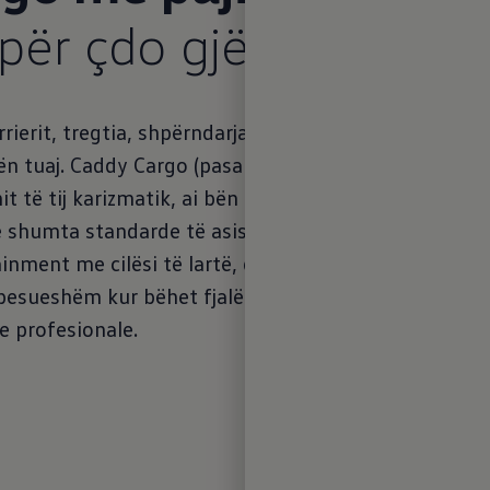
për çdo gjë
rrierit, tregtia, shpërndarja ose ndërtimi, ju gjithm
 tuaj. Caddy Cargo (pasardhësi i vagonit të panelit
nit të tij karizmatik, ai bën përshtypje me një vend 
ë shumta standarde të asistencës së shoferit, një k
ainment me cilësi të lartë, duke përfshirë shërbimet c
 besueshëm kur bëhet fjalë për trajtimin e punës tua
 profesionale.