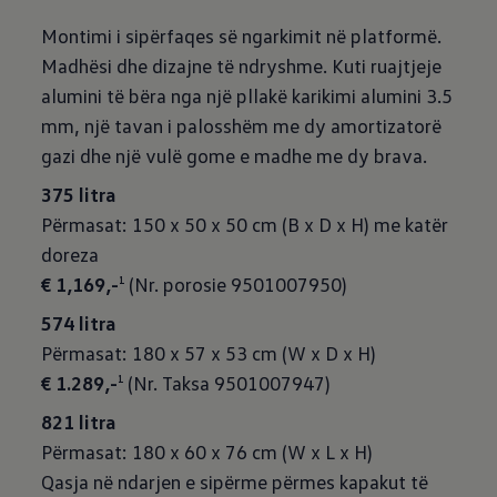
Montimi i sipërfaqes së ngarkimit në platformë.
Madhësi dhe dizajne të ndryshme. Kuti ruajtjeje
alumini të bëra nga një pllakë karikimi alumini 3.5
mm, një tavan i palosshëm me dy amortizatorë
gazi dhe një vulë gome e madhe me dy brava.
375 litra
Përmasat: 150 x 50 x 50 cm (B x D x H) me katër
€ 1,169,-
(Nr. porosie 9501007950)
1
574 litra
€ 1.289,-
(Nr. Taksa 9501007947)
1
821 litra
Përmasat: 180 x 60 x 76 cm (W x L x H)
Qasja në ndarjen e sipërme përmes kapakut të