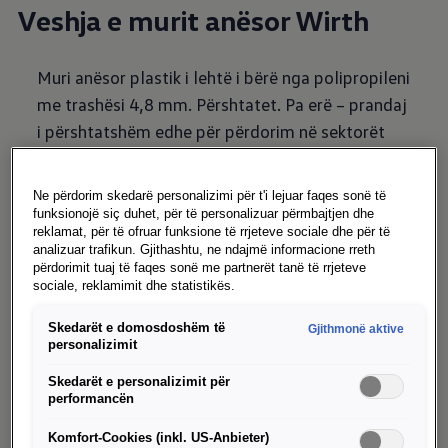
Veshja e murit anësor Wirth
Muri anësor plastik i lehtë i bërë nga polipropileni
me trashësi 4,8 mm. Përshtatet. Pa erë – prandaj
i përshtatshëm edhe për përdorim në sektorët
ushqimorë dhe farmaceutikë. Rezistent ndaj
goditjeve.
Ne përdorim skedarë personalizimi për t'i lejuar faqes sonë të
funksionojë siç duhet, për të personalizuar përmbajtjen dhe
reklamat, për të ofruar funksione të rrjeteve sociale dhe për të
analizuar trafikun. Gjithashtu, ne ndajmë informacione rreth
përdorimit tuaj të faqes sonë me partnerët tanë të rrjeteve
sociale, reklamimit dhe statistikës.
Skedarët e domosdoshëm të
Gjithmonë aktive
personalizimit
Dyshemeja e
automjetit të
Skedarët e personalizimit për
performancën
Wirth
Komfort-Cookies (inkl. US-Anbieter)