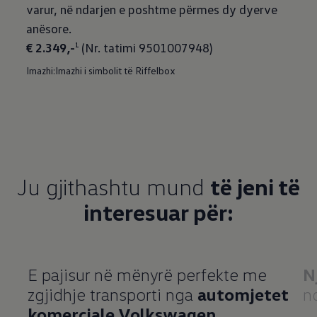
varur, në ndarjen e poshtme përmes dy dyerve
€ 2.349,-
(Nr. tatimi 9501007948)
1
Imazhi:Imazhi i simbolit të Riffelbox
Ju gjithashtu mund
të jeni të
interesuar për:
E pajisur në mënyrë perfekte me
N
zgjidhje transporti nga
automjetet
n
komerciale Volkswagen
.