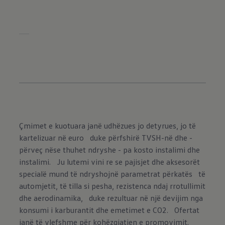
Çmimet e kuotuara janë udhëzues jo detyrues, jo të
kartelizuar në euro duke përfshirë TVSH-në dhe -
përveç nëse thuhet ndryshe - pa kosto instalimi dhe
instalimi. Ju lutemi vini re se pajisjet dhe aksesorët
specialë mund të ndryshojnë parametrat përkatës të
automjetit, të tilla si pesha, rezistenca ndaj rrotullimit
dhe aerodinamika, duke rezultuar në një devijim nga
konsumi i karburantit dhe emetimet e CO2. Ofertat
janë të vlefshme për kohëzgjatjen e promovimit.