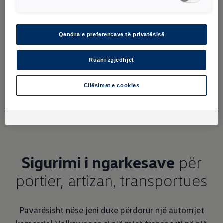
Bërë nga kompensata thupër (12 mm) në gri
antracit. Jashtëzakonisht i qëndrueshëm, i
Qendra e preferencave të privatësisë
parrëshqitshëm dhe i papërshkueshëm nga uji.
Përshtatet. Pragjet e aluminit në dyert
Ruani zgjedhjet
rrëshqitëse (nëse ka) dhe në pjesën e pasme.
Cilësimet e cookies
Sigurimi i ngarkesave
për
portier, artizan, transportues
Pavarësisht nëse jeni duke përdorur një automjet