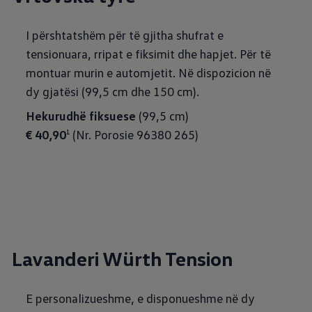
I përshtatshëm për të gjitha shufrat e
tensionuara, rripat e fiksimit dhe hapjet. Për të
montuar murin e automjetit. Në dispozicion në
dy gjatësi (99,5 cm dhe 150 cm).
Hekurudhë fiksuese
€ 40,90
(Nr. Porosie 96380 265)
1
Lavanderi Würth Tension
E personalizueshme, e disponueshme në dy