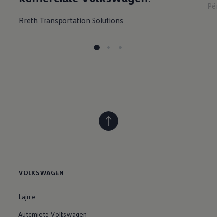
Pë
Rreth Transportation Solutions
VOLKSWAGEN
Lajme
Automjete Volkswagen