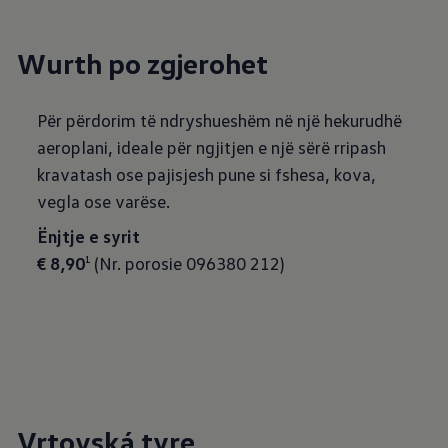
Wurth po zgjerohet
Për përdorim të ndryshueshëm në një hekurudhë
aeroplani, ideale për ngjitjen e një sërë rripash
kravatash ose pajisjesh pune si fshesa, kova,
vegla ose varëse.
Ënjtje e syrit
€ 8,90
(Nr. porosie 096380 212)
1
Vrtovská tyre