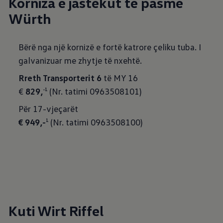
Korniza e jastëkut të pasmë
Würth
Bërë nga një kornizë e fortë katrore çeliku tuba. I
galvanizuar me zhytje të nxehtë.
Rreth Transporterit 6
të MY 16
€
829,
(Nr. tatimi 0963508101)
-1
€ 949,-
(Nr. tatimi 0963508100)
1
Kuti Wirt Riffel