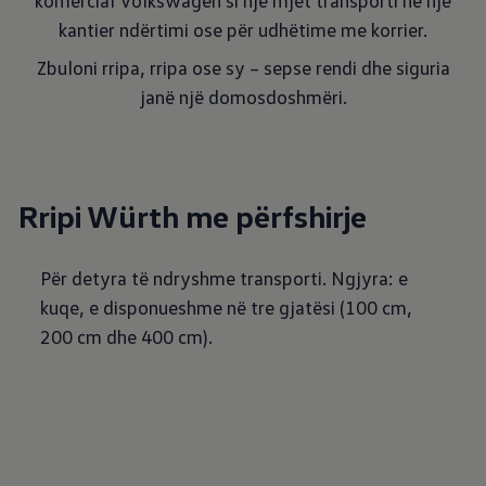
komercial Volkswagen si një mjet transporti në një
kantier ndërtimi ose për udhëtime me korrier.
Zbuloni rripa, rripa ose sy – sepse rendi dhe siguria
janë një domosdoshmëri.
Rripi Würth me përfshirje
Për detyra të ndryshme transporti. Ngjyra: e
kuqe, e disponueshme në tre gjatësi (100 cm,
200 cm dhe 400 cm).