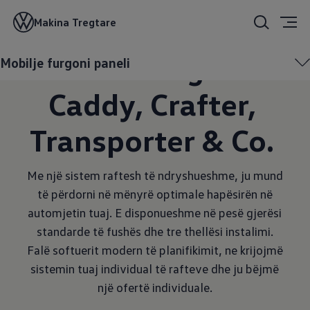
Pajisja për
Makina Tregtare
Volkswagen
Mobilje furgoni paneli
Caddy, Crafter,
Transporter & Co.
Me një sistem raftesh të ndryshueshme, ju mund
të përdorni në mënyrë optimale hapësirën në
automjetin tuaj. E disponueshme në pesë gjerësi
standarde të fushës dhe tre thellësi instalimi.
Falë softuerit modern të planifikimit, ne krijojmë
sistemin tuaj individual të rafteve dhe ju bëjmë
një ofertë individuale.