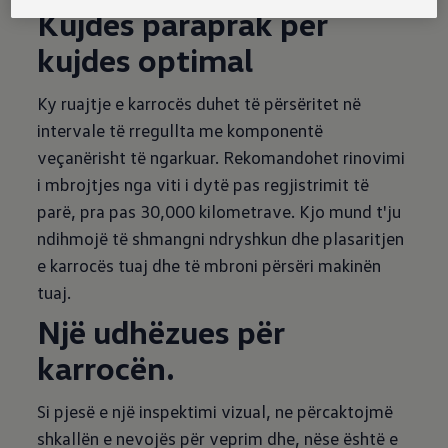
Kujdes paraprak për
kujdes optimal
Ky ruajtje e karrocës duhet të përsëritet në
intervale të rregullta me komponentë
veçanërisht të ngarkuar. Rekomandohet rinovimi
i mbrojtjes nga viti i dytë pas regjistrimit të
parë, pra pas 30,000 kilometrave. Kjo mund t'ju
ndihmojë të shmangni ndryshkun dhe plasaritjen
e karrocës tuaj dhe të mbroni përsëri makinën
tuaj.
Një udhëzues për
karrocën.
Si pjesë e një inspektimi vizual, ne përcaktojmë
shkallën e nevojës për veprim dhe, nëse është e