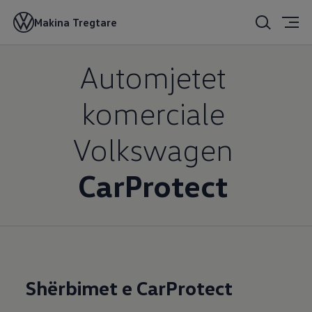
Karroceria dhe llak
Makina Tregtare
Automjetet
komerciale
Volkswagen
CarProtect
Shërbimet e CarProtect