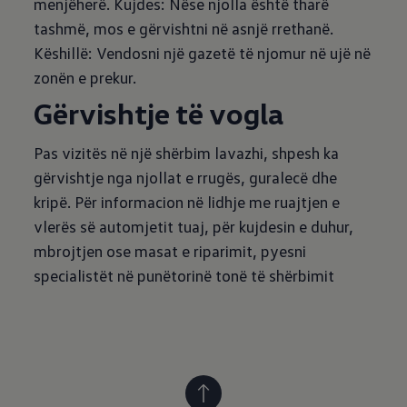
menjëherë. Kujdes: Nëse njolla është tharë
tashmë, mos e gërvishtni në asnjë rrethanë.
Këshillë: Vendosni një gazetë të njomur në ujë në
zonën e prekur.
Gërvishtje të vogla
Pas vizitës në një shërbim lavazhi, shpesh ka
gërvishtje nga njollat e rrugës, guralecë dhe
kripë. Për informacion në lidhje me ruajtjen e
vlerës së automjetit tuaj, për kujdesin e duhur,
mbrojtjen ose masat e riparimit, pyesni
specialistët në punëtorinë tonë të shërbimit