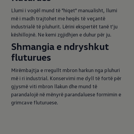
Llumi i vogël mund të "hiqet" manualisht, llumi
më i madh trajtohet me heqës të veçantë
industrialë të pluhurit. Lërini ekspertët tanë t'ju
këshillojnë. Ne kemi zgjidhjen e duhur për ju.
Shmangia e ndryshkut
fluturues
Mirëmbajtja e rregullt mbron harkun nga pluhuri
më i ri industrial. Konservimi me dyll të fortë për
gjysmë viti mbron llakun dhe mund të
parandalojë në mënyrë parandaluese formimin e
grimcave fluturuese.