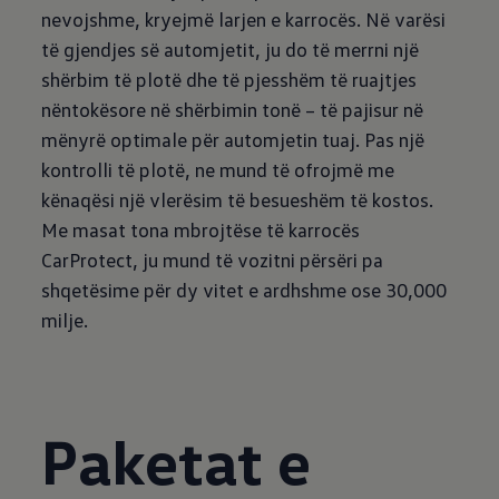
nevojshme, kryejmë larjen e karrocës. Në varësi
të gjendjes së automjetit, ju do të merrni një
shërbim të plotë dhe të pjesshëm të ruajtjes
nëntokësore në shërbimin tonë – të pajisur në
mënyrë optimale për automjetin tuaj. Pas një
kontrolli të plotë, ne mund të ofrojmë me
kënaqësi një vlerësim të besueshëm të kostos.
Me masat tona mbrojtëse të karrocës
CarProtect, ju mund të vozitni përsëri pa
shqetësime për dy vitet e ardhshme ose 30,000
milje.
Paketat e