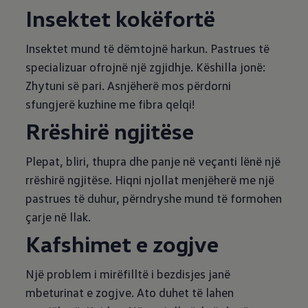
Insektet kokëfortë
Insektet mund të dëmtojnë harkun. Pastrues të
specializuar ofrojnë një zgjidhje. Këshilla jonë:
Zhytuni së pari. Asnjëherë mos përdorni
sfungjerë kuzhine me fibra qelqi!
Rrëshirë ngjitëse
Plepat, bliri, thupra dhe panje në veçanti lënë një
rrëshirë ngjitëse. Hiqni njollat menjëherë me një
pastrues të duhur, përndryshe mund të formohen
çarje në llak.
Kafshimet e zogjve
Një problem i mirëfilltë i bezdisjes janë
mbeturinat e zogjve. Ato duhet të lahen