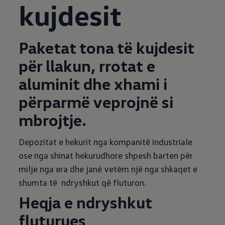
kujdesit
Paketat tona të kujdesit
për llakun, rrotat e
aluminit dhe xhami i
përparmë veprojnë si
mbrojtje.
Depozitat e hekurit nga kompanitë industriale
ose nga shinat hekurudhore shpesh barten për
milje nga era dhe janë vetëm një nga shkaqet e
shumta të ndryshkut që fluturon.
Heqja e ndryshkut
fluturues