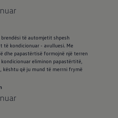
onuar
në brendësi të automjetit shpesh
it të kondicionuar - avulluesi. Me
së dhe papastërtisë formojnë një terren
të kondicionuar eliminon papastërtitë,
 kështu që ju mund të merrni frymë
n
onuar