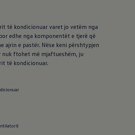
rit të kondicionuar varet jo vetëm nga
r, por edhe nga komponentët e tjerë që
he ajrin e pastër. Nëse keni përshtypjen
uar nuk ftohet më mjaftueshëm, ju
it të kondicionuar.
ndicionuar
ntilatorit