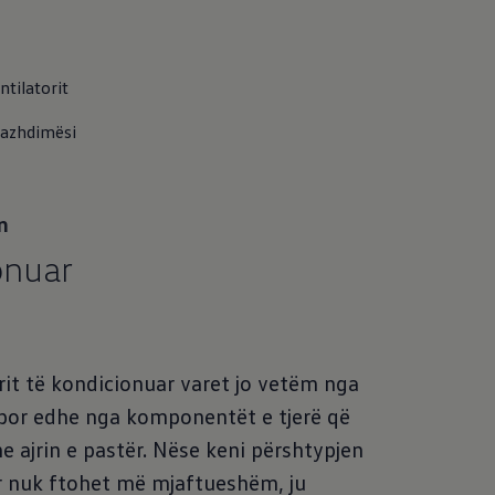
ntilatorit
 vazhdimësi
n
ionuar
rit të kondicionuar varet jo vetëm nga
r, por edhe nga komponentët e tjerë që
he ajrin e pastër. Nëse keni përshtypjen
uar nuk ftohet më mjaftueshëm, ju