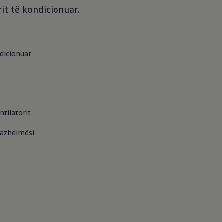
it të kondicionuar.
ndicionuar
ntilatorit
promovimet
 vazhdimësi
lkswagen A/C