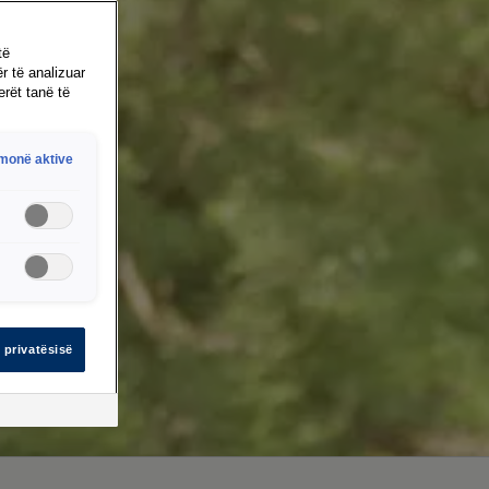
të
r të analizuar
erët tanë të
hmonë aktive
 privatësisë