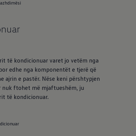
 vazhdimësi
ionuar
rit të kondicionuar varet jo vetëm nga
r, por edhe nga komponentët e tjerë që
he ajrin e pastër. Nëse keni përshtypjen
uar nuk ftohet më mjaftueshëm, ju
it të kondicionuar.
ndicionuar