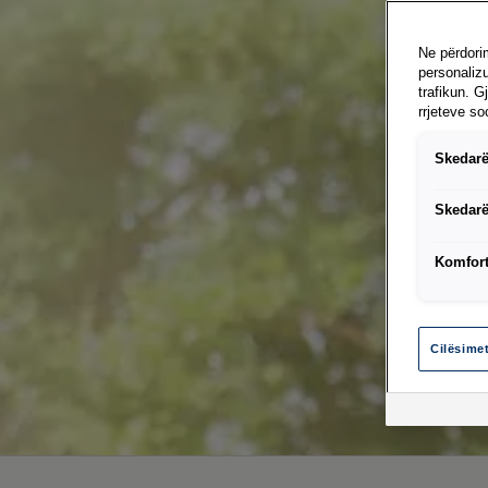
Ne përdorim
personalizu
trafikun. G
rrjeteve so
Skedarë
Skedarë
Komfort
Cilësime