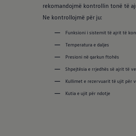
rekomandojmë kontrollin tonë të ajr
Ne kontrollojmë për ju:
Funksioni i sistemit të ajrit të ko
Temperatura e daljes
Presioni në qarkun ftohës
Shpejtësia e rrjedhës së ajrit të ve
Ofertat dhe 
Kullimet e rezervuarit të ujit për
Kutia e ujit për ndotje
Shërbimi Vo