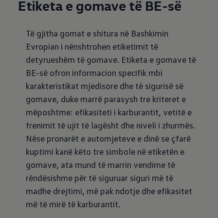
Etiketa e gomave të BE-së
Të gjitha gomat e shitura në Bashkimin
Evropian i nënshtrohen etiketimit të
detyrueshëm të gomave. Etiketa e gomave të
BE-së ofron informacion specifik mbi
karakteristikat mjedisore dhe të sigurisë së
gomave, duke marrë parasysh tre kriteret e
mëposhtme: efikasiteti i karburantit, vetitë e
frenimit të ujit të lagësht dhe niveli i zhurmës.
Nëse pronarët e automjeteve e dinë se çfarë
kuptimi kanë këto tre simbole në etiketën e
gomave, ata mund të marrin vendime të
rëndësishme për të siguruar siguri më të
madhe drejtimi, më pak ndotje dhe efikasitet
më të mirë të karburantit.