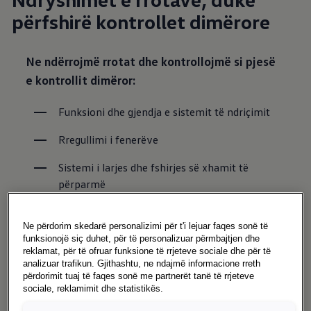
përfshirë kontrollet dimërore
Ne ndërrojmë rrotat dhe kontrollojmë si pjesë
e kontrollit dimëror:
Funksioni dhe gjendja e sistemit të ndriçimit
Rregullimi i fenerëve
Sistemi i larjes dhe fshirjes së xhamit të 
përparmë
Xhami i përparmë për dëmtim
Ne përdorim skedarë personalizimi për t'i lejuar faqes sonë të
Gomat (gjendja, thellësia e shkeljes, presioni i 
funksionojë siç duhet, për të personalizuar përmbajtjen dhe
reklamat, për të ofruar funksione të rrjeteve sociale dhe për të
ajrit)
analizuar trafikun. Gjithashtu, ne ndajmë informacione rreth
përdorimit tuaj të faqes sonë me partnerët tanë të rrjeteve
Ftohës*
sociale, reklamimit dhe statistikës.