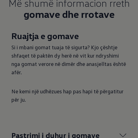
Më shumë informacion rreth
gomave dhe rrotave
Ruajtja e gomave
Si i mbani gomat tuaja të sigurta? Kjo çështje
shfaqet të paktën dy herë në vit kur ndryshimi
nga gomat verore në dimër dhe anasjelltas është
afër.
Ne kemi një udhëzues hap pas hapi të përgatitur
për ju.
Pastrimi i duhur i gomave