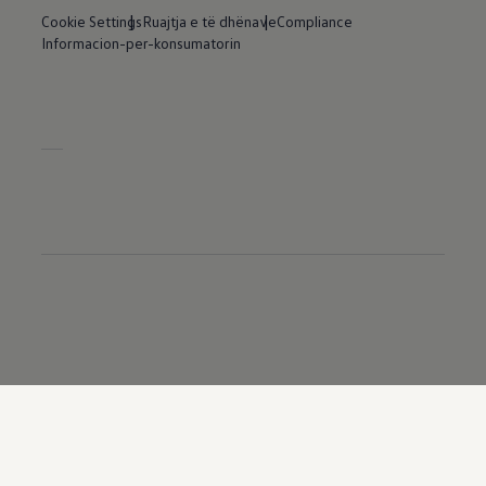
Cookie Settings
Ruajtja e të dhënave
Compliance
Informacion-per-konsumatorin