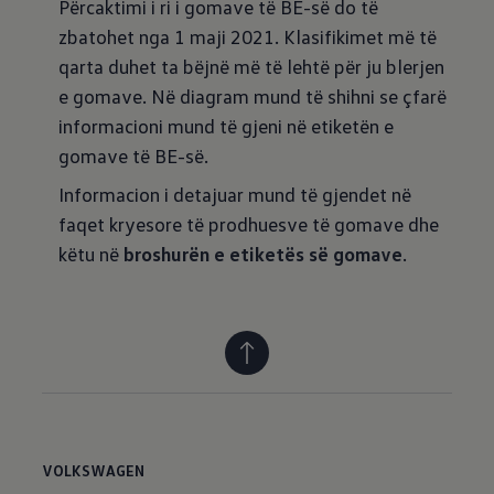
Përcaktimi i ri i gomave të BE-së do të
zbatohet nga 1 maji 2021. Klasifikimet më të
qarta duhet ta bëjnë më të lehtë për ju blerjen
e gomave. Në diagram mund të shihni se çfarë
informacioni mund të gjeni në etiketën e
gomave të BE-së.
Informacion i detajuar mund të gjendet në
faqet kryesore të prodhuesve të gomave dhe
këtu në
broshurën e etiketës së gomave
.
VOLKSWAGEN