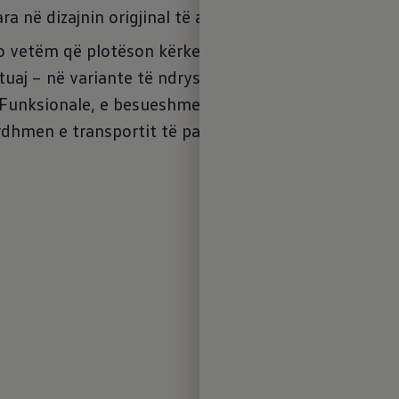
ara në dizajnin origjinal të automjeteve komerciale 
jo vetëm që plotëson kërkesat e larta të pasagjerëve 
tuaj – në variante të ndryshme modelesh, qoftë si 
. Funksionale, e besueshme dhe e fortë, siç jeni mësu
rdhmen e transportit të pasagjerëve, mirë se vini në 
Një 
përs
Përshp