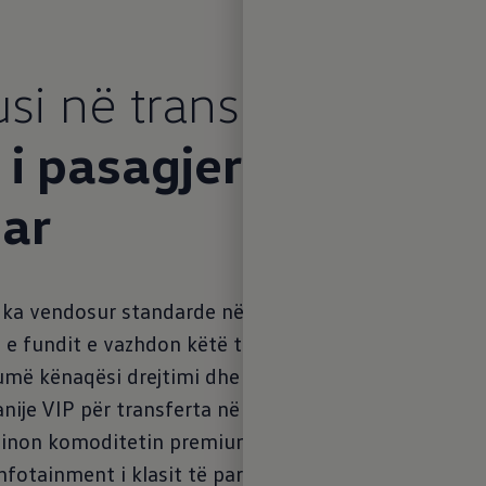
si në transportin VIP:
 i pasagjerëve i
uar
 ka vendosur standarde në transportin profesional t
ta e fundit e vazhdon këtë trashëgimi vazhdimisht:
shumë kënaqësi drejtimi dhe akoma më shumë hapësirë
nije VIP për transferta në hotel ose si minibus për t
binon komoditetin premium të gjithanshëm me veçori 
, infotainment i klasit të parë dhe sistemet moderne 