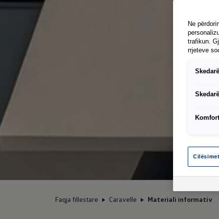
Ne përdorim
personalizu
trafikun. G
rrjeteve so
Skedarë
Skedarë
Komfort
Cilësime
Faqja fillestare
Caravelle
Materiali informativ