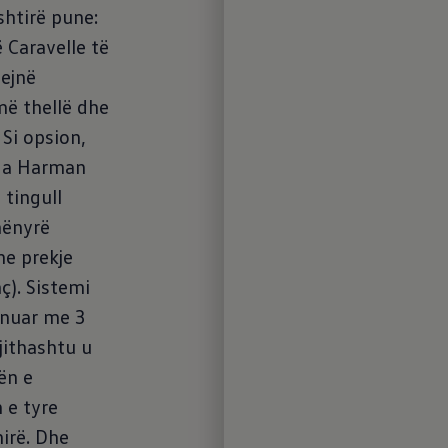
detyrë. Falë 
shtirë pune:
dhe materiale
 Caravelle të
Caravelle gji
jejnë
punës intens
më thellë dhe
standarde di
 Si opsion,
inteligjente 
nga Harman
shërbimet mo
tingull
Connect
e bë
6
mënyrë
përditshme m
me prekje
relaksuar. D
ç). Sistemi
ruajtje të zg
ionuar me 3
shumta USB, 
jithashtu u
bëhet zyra ju
ën e
gjithanshme,
 e tyre
qëndrueshme
mirë. Dhe