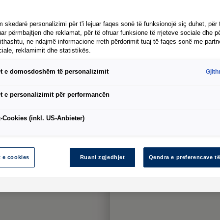
 skedarë personalizimi për t'i lejuar faqes sonë të funksionojë siç duhet, për 
ar përmbajtjen dhe reklamat, për të ofruar funksione të rrjeteve sociale dhe pë
T7 Caravelle
:
jithashtu, ne ndajmë informacione rreth përdorimit tuaj të faqes sonë me partn
Konsumi i energjisë: 0 kWh
ciale, reklamimit dhe statistikës.
t e domosdoshëm të personalizimit
Gjit
t e personalizimit për performancën
-Cookies (inkl. US-Anbieter)
t e cookies
Ruani zgjedhjet
Qendra e preferencave të