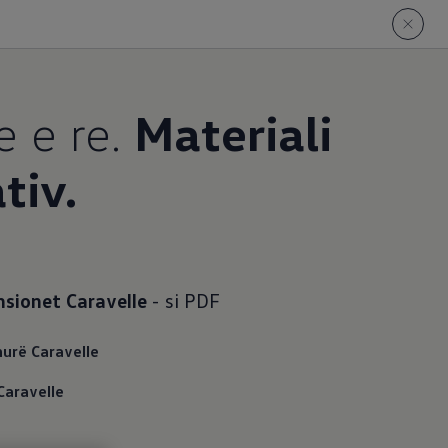
e e re.
Materiali
tiv.
nsionet Caravelle
- si PDF
urë Caravelle
Caravelle