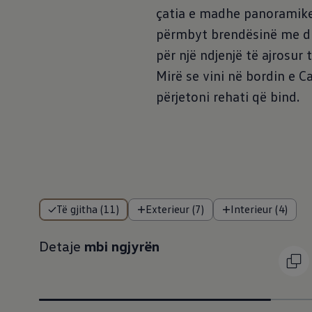
çatia e madhe panoramike
përmbyt brendësinë me dr
për një ndjenjë të ajrosur 
Mirë se vini në bordin e C
përjetoni rehati që bind.
Të gjitha (11)
Exterieur (7)
Interieur (4)
Detaje
mbi ngjyrën