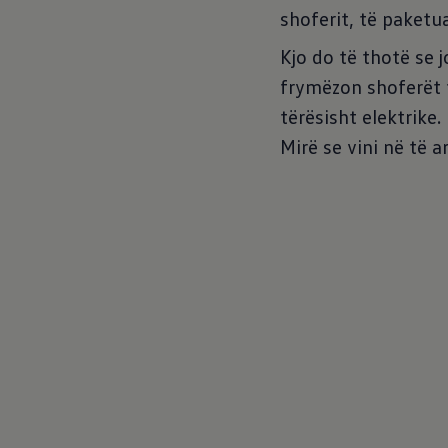
shoferit, të paketu
Kjo do të thotë se 
frymëzon shoferët 
tërësisht elektrike
Mirë se vini në të a