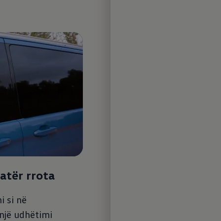
Fleksibili
biznesin t
Puna juaj ësh
pasagjerët tu
mund të përb
qofshin udhë
transferta t
ekskluzive o
atër rrota
shumë bagazh
ose tërësish
5
i si në
rrotash, ju j
 një udhëtimi