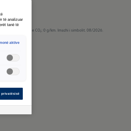
të
r të analizuar
erët tanë të
/100 km.
Emetimet e CO₂: 0 g/km.
Imazhi i simbolit. 08/2026.
hmonë aktive
 privatësisë