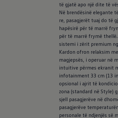
të gjatë apo një dite të vë
Në brendësinë elegante të
re, pasagjerët tuaj do të g
hapësirë për të marrë fry
për të marrë frymë thellë.
sistemi i zërit premium 
Kardon ofron relaksim me 
magjepsës, i operuar në 
Caravelle
intuitive përmes ekranit 
infotainment 33 cm (13 in
opsional i ajrit të kondic
Në dispozicion për t'u porositur tani
zona (standard në Style) g
sjell pasagjerëve në dhom
pasagjerëve temperaturën
personale të ndjenjës së 