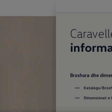
Caravell
informa
Broshura dhe dime
Katalogu/Brosh
Dimensionet e 