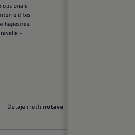
 opsionale
itën e ditës
të hapësirës.
aravelle –
Detaje rreth
rrotave