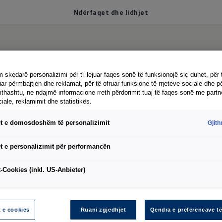
Ndërfaqet dhe lidhjet
 dhe lidhjet
 skedarë personalizimi për t'i lejuar faqes sonë të funksionojë siç duhet, për 
ar përmbajtjen dhe reklamat, për të ofruar funksione të rrjeteve sociale dhe pë
jithashtu, ne ndajmë informacione rreth përdorimit tuaj të faqes sonë me partn
ciale, reklamimit dhe statistikës.
do
t e domosdoshëm të personalizimit
Gjit
lularin, laptopin apo pajisjet e tjera teksa drejtoni 
t e personalizimit për performancën
 shoferit të kamionçinës Crafter do të gjeni një port
-Cookies (inkl. US-Anbieter)
le për pajisjet e jashtme
ale për karikimin e pajisjeve celulare
t e cookies
Ruani zgjedhjet
Qendra e preferencave të