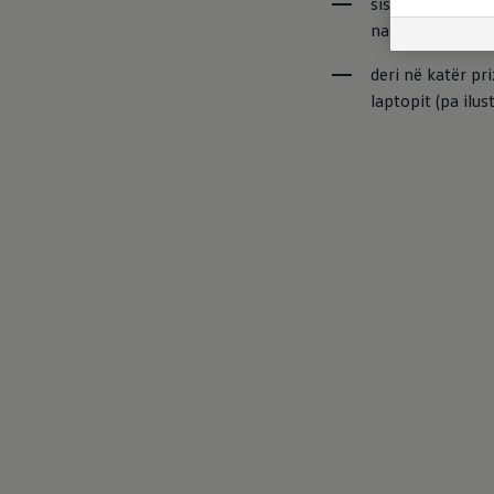
sistemi opsional
navigimit
deri në katër pr
laptopit (pa ilus