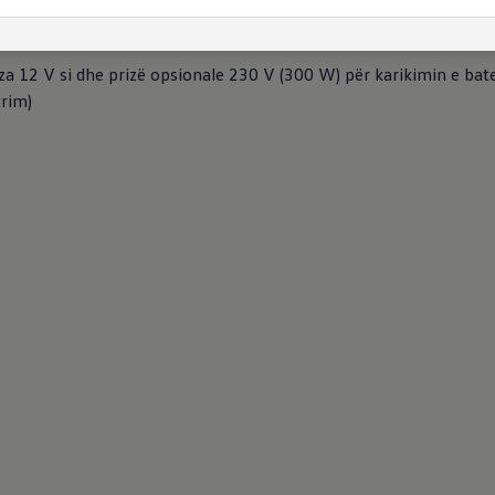
 i të folurit pa duar për celularët me lidhje Bluetooth në kombinim
iza 12 V si dhe prizë opsionale 230 V (300 W) për karikimin e bat
trim)