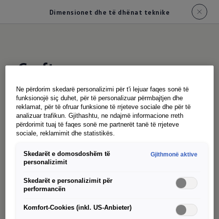
Dimensionet dhe të dhënat teknike
Crafter
Technische Daten
Ne përdorim skedarë personalizimi për t'i lejuar faqes sonë të
funksionojë siç duhet, për të personalizuar përmbajtjen dhe
reklamat, për të ofruar funksione të rrjeteve sociale dhe për të
Entdecken Sie die detaillierten technischen
analizuar trafikun. Gjithashtu, ne ndajmë informacione rreth
përdorimit tuaj të faqes sonë me partnerët tanë të rrjeteve
Daten und die kompletten Außen- und
sociale, reklamimit dhe statistikës.
Innenmaße des Crafter. Um Ihnen einen
umfassenden Überblick zu geben, sind die
Skedarët e domosdoshëm të
Gjithmonë aktive
personalizimit
folgenden Abmessungen einzeln aufgeführt.
Scrollen Sie nach unten, um mehr über die
Skedarët e personalizimit për
performancën
spezifischen Maße und Eigenschaften des
Crafter zu erfahren.
Komfort-Cookies (inkl. US-Anbieter)