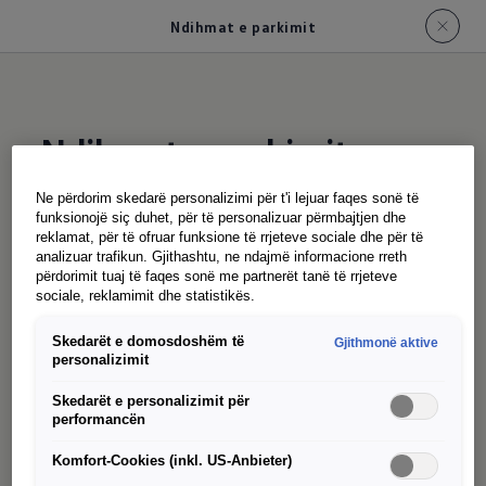
Ndihmat e parkimit
Ndihmat e parkimit
Ne përdorim skedarë personalizimi për t'i lejuar faqes sonë të
funksionojë siç duhet, për të personalizuar përmbajtjen dhe
reklamat, për të ofruar funksione të rrjeteve sociale dhe për të
analizuar trafikun. Gjithashtu, ne ndajmë informacione rreth
përdorimit tuaj të faqes sonë me partnerët tanë të rrjeteve
sociale, reklamimit dhe statistikës.
Skedarët e domosdoshëm të
Gjithmonë aktive
personalizimit
Skedarët e personalizimit për
performancën
Komfort-Cookies (inkl. US-Anbieter)